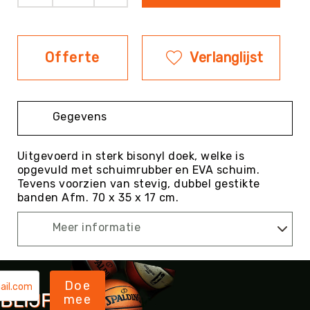
Evenementen
Fitness
Sportvloeren
Offerte
Verlanglijst
Floorball
Frisbee
&
Gegevens
Discgolf
Golf
Uitgevoerd in sterk bisonyl doek, welke is
Handbal
opgevuld met schuimrubber en EVA schuim.
Tevens voorzien van stevig, dubbel gestikte
Hockey
banden Afm. 70 x 35 x 17 cm.
Honk-
&
Meer informatie
Softbal
Jeu
de
Boules
Doe
mee
KanJam