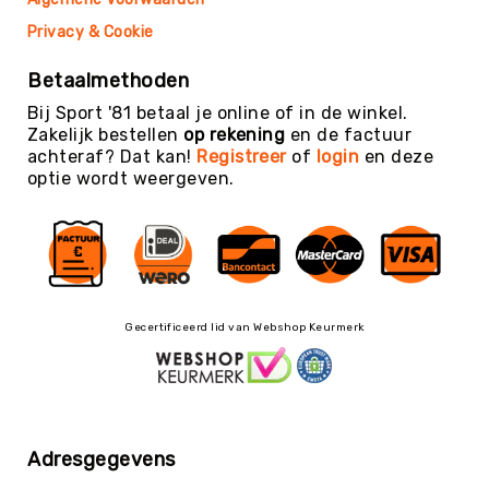
Teambuilding
Privacy & Cookie
Tennis
Trampolinespringen
Betaalmethoden
Trefbal
Bij Sport '81 betaal je online of in de winkel.
Zakelijk bestellen
op rekening
en de factuur
Trendsporten
achteraf? Dat kan!
Registreer
of
login
en deze
Turnen
optie wordt weergeven.
/
Gymnastiek
Vechtsport
&
Zelfverdediging
Voetbal
Gecertificeerd lid van Webshop Keurmerk
Volleybal
Waterpolo
Yoga
&
Adresgegevens
Meditatie
Yogamatten