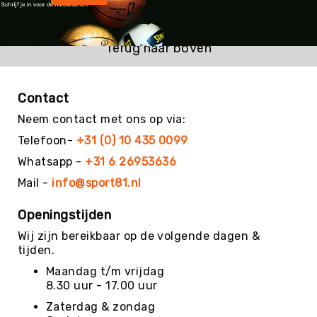
Kin-
Ball
&
Terug naar boven
Omnikin®
Klimmen
Contact
Korfbal
Neem contact met ons op via:
Knotshockey
Telefoon-
+31 (0) 10 435 0099
Lacrosse
Whatsapp -
+31 6 26953636
Mountainbiken
(MTB)
Mail -
info@sport81.nl
Oriëntatie
Openingstijden
Padel
Wij zijn bereikbaar op de volgende dagen &
Pickleball
tijden.
Pilates
Maandag t/m vrijdag
Poull
8.30 uur - 17.00 uur
Ball
Zaterdag & zondag