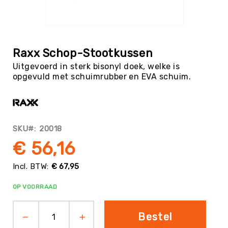
Tag
Atletiek
Ga
Badminton
naar
het
Basketbal
Raxx Schop-Stootkussen
begin
Beachvolleybal
Uitgevoerd in sterk bisonyl doek, welke is
van
opgevuld met schuimrubber en EVA schuim.
de
Boksen
afbeeldingen-
Boogschieten
gallerij
Biljart
/
SKU
20018
Pool
€ 56,16
Cornhole
Cricket
€ 67,95
Curling
OP VOORRAAD
Dans
&
Muziek
Bestel
Darts