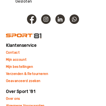
Roundnet
Gesloten
Rugby
Scouting/Outdoor
Slacklinen
Skate
Sporten
Speedbadminton
Klantenservice
Spikeball
Contact
Squash
Mijn account
Steppen
Mijn bestellingen
Tafeltennis
Verzenden & Retourneren
Tafelvoetbal
Geavanceerd zoeken
Tchoukbal
Tchouks
Over Sport '81
Tchoukbal
Over ons
Ballen
Algemene Voorwaarden