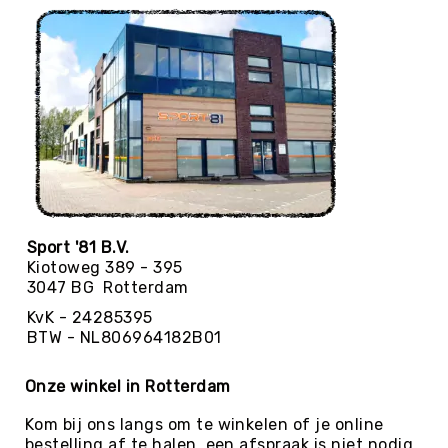
Yoga
Bolsters
Yoga
Accessoires
KinderYoga
Meditatiekussens
Yoga
Pakketten
Yogamat
Sport '81 B.V.
reiniging
Kiotoweg 389 - 395
Zaalvoetbal
3047 BG Rotterdam
Zaalvoetballen
KvK - 24285395
Zeskamp
BTW - NL806964182B01
Zwemmen
Onze winkel in Rotterdam
BALLEN
Sportballen
Kom bij ons langs om te winkelen of je online
American
bestelling af te halen, een afspraak is niet nodig.