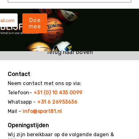
Kin-
Ball
&
Doe
Omnikin®
mee
Klimmen
Korfbal
Terug naar boven
Knotshockey
Lacrosse
Mountainbiken
Contact
(MTB)
Neem contact met ons op via:
Oriëntatie
Telefoon-
+31 (0) 10 435 0099
Padel
Whatsapp -
+31 6 26953636
Pickleball
Mail -
info@sport81.nl
Pilates
Poull
Openingstijden
Ball
Wij zijn bereikbaar op de volgende dagen &