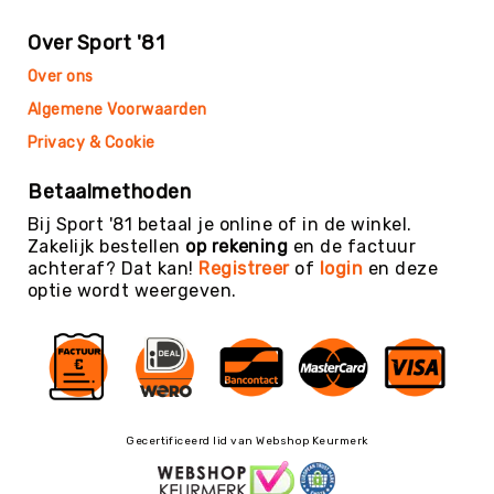
Teambuilding
Tennis
Over Sport '81
Trampolinespringen
Over ons
Trefbal
Algemene Voorwaarden
Trendsporten
Privacy & Cookie
Turnen
Betaalmethoden
/
Gymnastiek
Bij Sport '81 betaal je online of in de winkel.
Zakelijk bestellen
op rekening
en de factuur
Vechtsport
achteraf? Dat kan!
Registreer
of
login
en deze
&
optie wordt weergeven.
Zelfverdediging
Voetbal
Volleybal
Waterpolo
Yoga
Gecertificeerd lid van Webshop Keurmerk
&
Meditatie
Yogamatten