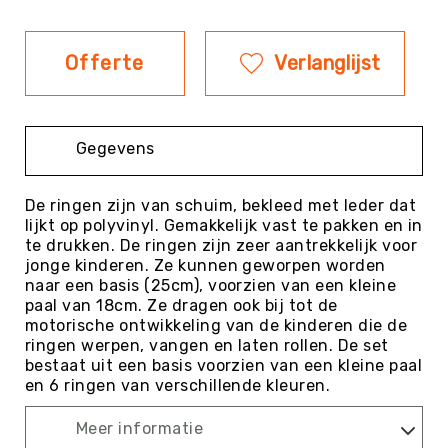
Evenementen
Fitness
Offerte
Verlanglijst
Sportvloeren
Floorball
Frisbee
Gegevens
&
Discgolf
De ringen zijn van schuim, bekleed met leder dat
Golf
lijkt op polyvinyl. Gemakkelijk vast te pakken en in
Handbal
te drukken. De ringen zijn zeer aantrekkelijk voor
jonge kinderen. Ze kunnen geworpen worden
Hockey
naar een basis (25cm), voorzien van een kleine
Honk-
paal van 18cm. Ze dragen ook bij tot de
&
motorische ontwikkeling van de kinderen die de
Softbal
ringen werpen, vangen en laten rollen. De set
bestaat uit een basis voorzien van een kleine paal
Jeu
en 6 ringen van verschillende kleuren.
de
Boules
Meer informatie
KanJam