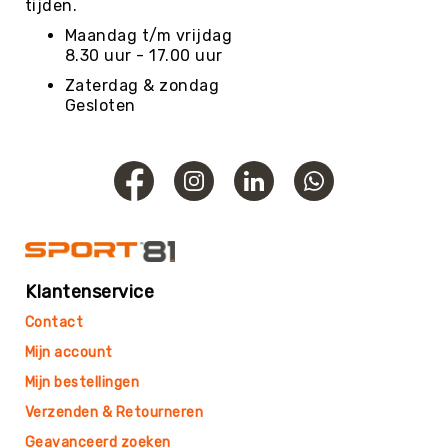
Roundnet
tijden.
Rugby
Maandag t/m vrijdag
8.30 uur - 17.00 uur
Scouting/Outdoor
Zaterdag & zondag
Slacklinen
Gesloten
Skate
Sporten
Speedbadminton
Spikeball
Squash
Steppen
Klantenservice
Tafeltennis
Tafelvoetbal
Contact
Tchoukbal
Mijn account
Tchouks
Mijn bestellingen
Tchoukbal
Verzenden & Retourneren
Ballen
Geavanceerd zoeken