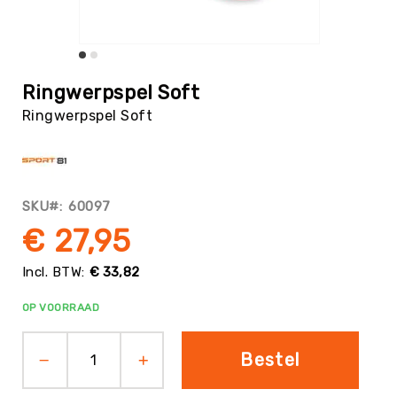
Tag
Atletiek
Badminton
Ga
naar
Basketbal
Ringwerpspel Soft
het
Beachvolleybal
Ringwerpspel Soft
begin
van
Boksen
de
Boogschieten
afbeeldingen-
gallerij
Biljart
SKU
60097
/
Pool
€ 27,95
Cornhole
€ 33,82
Cricket
Curling
OP VOORRAAD
Dans
&
Bestel
Muziek
Darts