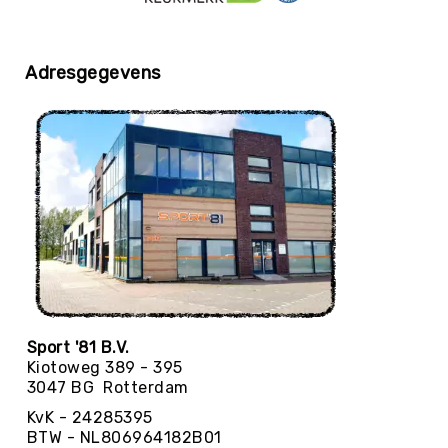
Yoga
Bolsters
Adresgegevens
Yoga
Accessoires
KinderYoga
Meditatiekussens
Yoga
Pakketten
Yogamat
reiniging
Zaalvoetbal
Zaalvoetballen
Zeskamp
Sport '81 B.V.
Zwemmen
Kiotoweg 389 - 395
3047 BG Rotterdam
BALLEN
Sportballen
KvK - 24285395
American
BTW - NL806964182B01