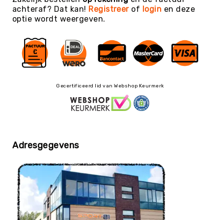
achteraf? Dat kan!
Registreer
of
login
en deze
Yoga
optie wordt weergeven.
Bolsters
Yoga
Accessoires
KinderYoga
Meditatiekussens
Gecertificeerd lid van Webshop Keurmerk
Yoga
Pakketten
Yogamat
reiniging
Zaalvoetbal
Adresgegevens
Zaalvoetballen
Zeskamp
Zwemmen
BALLEN
Sportballen
American