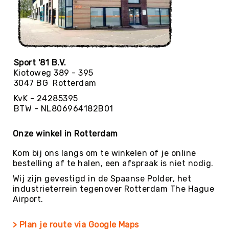
Football
Basketballen
Beachvolleyballen
Floorball
Sport '81 B.V.
Golfballen
Kiotoweg 389 - 395
Handballen
3047 BG Rotterdam
Hockeyballen
KvK - 24285395
BTW - NL806964182B01
Honkballen
&
Softballen
Onze winkel in Rotterdam
Korfballen
Kom bij ons langs om te winkelen of je online
Rugbyballen
bestelling af te halen, een afspraak is niet nodig.
Tennisballen
Wij zijn gevestigd in de Spaanse Polder, het
industrieterrein tegenover Rotterdam The Hague
Voetballen
Airport.
Volleyballen
Speelballen
> Plan je route via Google Maps