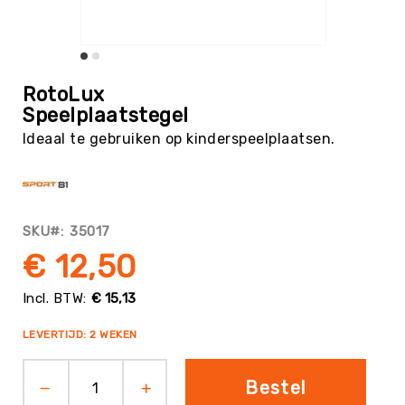
Tag
Atletiek
Badminton
Ga
naar
Basketbal
RotoLux
het
Speelplaatstegel
Beachvolleybal
begin
Ideaal te gebruiken op kinderspeelplaatsen.
van
Boksen
de
Boogschieten
afbeeldingen-
gallerij
Biljart
/
SKU
35017
Pool
€ 12,50
Cornhole
Cricket
€ 15,13
Curling
LEVERTIJD: 2 WEKEN
Dans
&
Muziek
Bestel
Darts