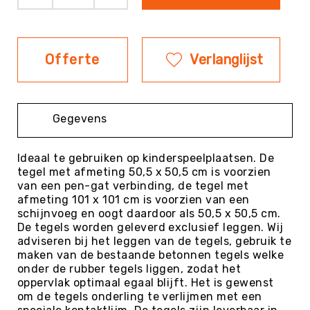
Evenementen
Fitness
Sportvloeren
Offerte
Verlanglijst
Floorball
Frisbee
&
Gegevens
Discgolf
Golf
Ideaal te gebruiken op kinderspeelplaatsen. De
Handbal
tegel met afmeting 50,5 x 50,5 cm is voorzien
van een pen-gat verbinding, de tegel met
Hockey
afmeting 101 x 101 cm is voorzien van een
Honk-
schijnvoeg en oogt daardoor als 50,5 x 50,5 cm.
&
De tegels worden geleverd exclusief leggen. Wij
Softbal
adviseren bij het leggen van de tegels, gebruik te
maken van de bestaande betonnen tegels welke
Jeu
onder de rubber tegels liggen, zodat het
de
oppervlak optimaal egaal blijft. Het is gewenst
Boules
om de tegels onderling te verlijmen met een
KanJam