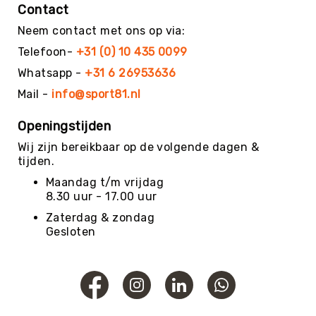
Roundnet
Contact
Rugby
Neem contact met ons op via:
Scouting/Outdoor
Telefoon-
+31 (0) 10 435 0099
Slacklinen
Whatsapp -
+31 6 26953636
Skate
Mail -
info@sport81.nl
Sporten
Speedbadminton
Openingstijden
Spikeball
Wij zijn bereikbaar op de volgende dagen &
tijden.
Squash
Maandag t/m vrijdag
Steppen
8.30 uur - 17.00 uur
Tafeltennis
Zaterdag & zondag
Tafelvoetbal
Gesloten
Tchoukbal
Tchouks
Tchoukbal
Ballen