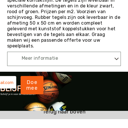
speciale kontaktlijm. De tegels zijn leverbaar in
verschillende afmetingen en in de kleur zwart,
Kin-
rood of groen. Prijzen per m2. Voorzien van
Ball
schijnvoeg. Rubber tegels zijn ook leverbaar in de
&
afmeting 50 x 50 cm en worden compleet
Omnikin®
geleverd met kunststof koppelstukken voor het
Klimmen
bevestigen van de tegels aan elkaar. Graag
maken wij een passende offerte voor uw
Korfbal
speelplaats.
Knotshockey
Lacrosse
Meer informatie
Mountainbiken
(MTB)
Oriëntatie
Doe
mee
Padel
Pickleball
Pilates
Terug naar boven
Poull
Ball