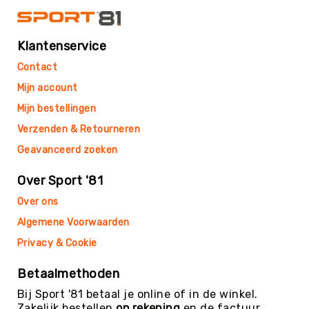
Teambuilding
Tennis
Trampolinespringen
Klantenservice
Trefbal
Contact
Trendsporten
Mijn account
Turnen
Mijn bestellingen
/
Verzenden & Retourneren
Gymnastiek
Geavanceerd zoeken
Vechtsport
&
Over Sport '81
Zelfverdediging
Over ons
Voetbal
Algemene Voorwaarden
Volleybal
Privacy & Cookie
Waterpolo
Yoga
Betaalmethoden
&
Meditatie
Bij Sport '81 betaal je online of in de winkel.
Yogamatten
Zakelijk bestellen
op rekening
en de factuur