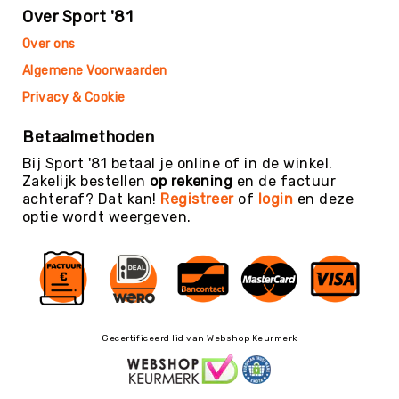
Teambuilding
Over Sport '81
Tennis
Over ons
Trampolinespringen
Algemene Voorwaarden
Trefbal
Privacy & Cookie
Trendsporten
Betaalmethoden
Turnen
/
Bij Sport '81 betaal je online of in de winkel.
Gymnastiek
Zakelijk bestellen
op rekening
en de factuur
achteraf? Dat kan!
Registreer
of
login
en deze
Vechtsport
optie wordt weergeven.
&
Zelfverdediging
Voetbal
Volleybal
Waterpolo
Gecertificeerd lid van Webshop Keurmerk
Yoga
&
Meditatie
Yogamatten