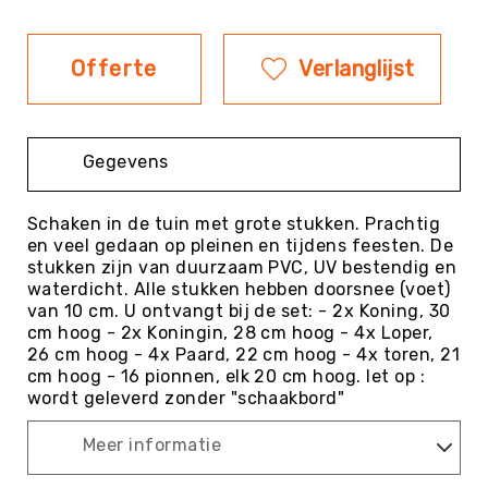
Evenementen
Fitness
Offerte
Verlanglijst
Sportvloeren
Floorball
Frisbee
Gegevens
&
Discgolf
Schaken in de tuin met grote stukken. Prachtig
Golf
en veel gedaan op pleinen en tijdens feesten. De
Handbal
stukken zijn van duurzaam PVC, UV bestendig en
waterdicht. Alle stukken hebben doorsnee (voet)
Hockey
van 10 cm. U ontvangt bij de set: - 2x Koning, 30
Honk-
cm hoog - 2x Koningin, 28 cm hoog - 4x Loper,
&
26 cm hoog - 4x Paard, 22 cm hoog - 4x toren, 21
Softbal
cm hoog - 16 pionnen, elk 20 cm hoog. let op :
wordt geleverd zonder "schaakbord"
Jeu
de
Meer informatie
Boules
KanJam