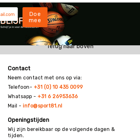
Kin-
Ball
Doe
&
mee
Omnikin®
Klimmen
Korfbal
Terug naar boven
Knotshockey
Lacrosse
Contact
Mountainbiken
Neem contact met ons op via:
(MTB)
Telefoon-
+31 (0) 10 435 0099
Oriëntatie
Whatsapp -
+31 6 26953636
Padel
Mail -
info@sport81.nl
Pickleball
Pilates
Openingstijden
Poull
Wij zijn bereikbaar op de volgende dagen &
Ball
tijden.