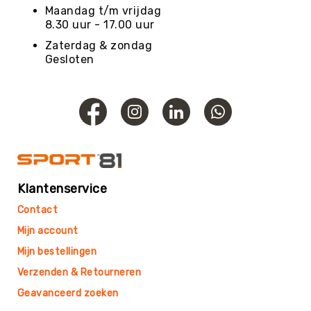
Roundnet
Maandag t/m vrijdag
Rugby
8.30 uur - 17.00 uur
Scouting/Outdoor
Zaterdag & zondag
Gesloten
Slacklinen
Skate
Sporten
Speedbadminton
Spikeball
Squash
Steppen
Klantenservice
Tafeltennis
Contact
Tafelvoetbal
Mijn account
Tchoukbal
Mijn bestellingen
Tchouks
Verzenden & Retourneren
Tchoukbal
Ballen
Geavanceerd zoeken