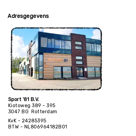
Yoga
Bolsters
Adresgegevens
Yoga
Accessoires
KinderYoga
Meditatiekussens
Yoga
Pakketten
Yogamat
reiniging
Zaalvoetbal
Zaalvoetballen
Sport '81 B.V.
Zeskamp
Kiotoweg 389 - 395
Zwemmen
3047 BG Rotterdam
BALLEN
KvK - 24285395
Sportballen
BTW - NL806964182B01
American