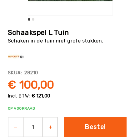
Tag
Atletiek
Badminton
Ga
naar
Basketbal
Schaakspel L Tuin
het
Beachvolleybal
Schaken in de tuin met grote stukken.
begin
van
Boksen
de
Boogschieten
afbeeldingen-
gallerij
Biljart
SKU
28210
/
Pool
€ 100,00
Cornhole
€ 121,00
Cricket
Curling
OP VOORRAAD
Dans
&
Bestel
Muziek
Darts