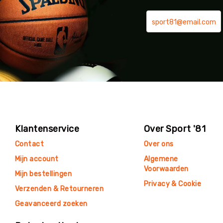
Klantenservice
Over Sport '81
Contact
Over ons
Mijn account
Algemene
Voorwaarden
Mijn bestellingen
Privacy & Cookie
Verzenden & Retourneren
Geavanceerd zoeken