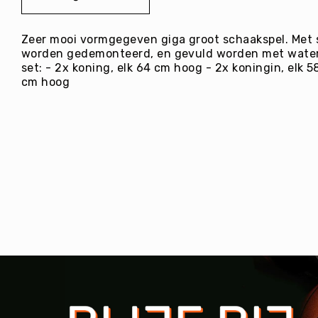
E
afbeeldingen-
C
gallerij
R
Zeer mooi vormgegeven giga groot schaakspel. Met 
E
worden gedemonteerd, en gevuld worden met water o
A
set: - 2x koning, elk 64 cm hoog - 2x koningin, elk 
T
cm hoog
I
E
I
N
R
I
C
H
T
I
N
G
O
v
e
ri