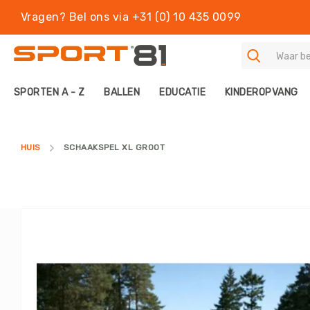
Vragen? Bel ons via +31 (0) 10 435 0099
S
SPORTEN A - Z
BALLEN
EDUCATIE
KINDEROPVANG
P
O
R
T
HUIS
SCHAAKSPEL XL GROOT
E
N
A
-
Z
Ga
B
naar
A
het
L
einde
L
van
E
de
N
afbeeldingen-