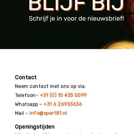
g
M
e
r
k
e
n
Contact
Neem contact met ons op via:
Telefoon-
+31 (0) 10 435 0099
Whatsapp -
+31 6 26953636
Mail -
info@sport81.nl
Openingstijden