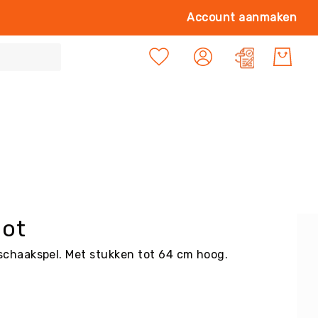
Ga
Account aanmaken
naa
de
Mijn offert
inh
oot
chaakspel. Met stukken tot 64 cm hoog.