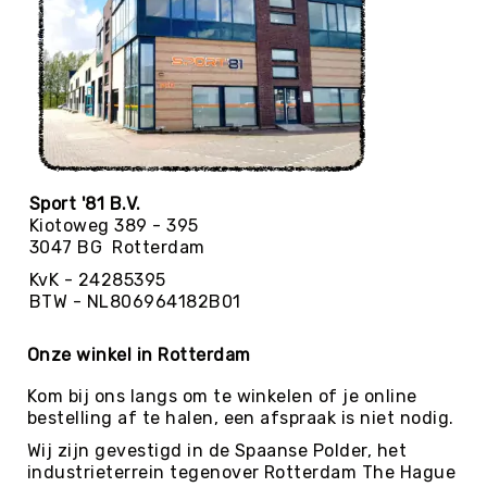
Yoga
Bolsters
Yoga
Accessoires
KinderYoga
Meditatiekussens
Yoga
Sport '81 B.V.
Pakketten
Kiotoweg 389 - 395
3047 BG Rotterdam
Yogamat
reiniging
KvK - 24285395
BTW - NL806964182B01
Zaalvoetbal
Zaalvoetballen
Onze winkel in Rotterdam
Zeskamp
Kom bij ons langs om te winkelen of je online
Zwemmen
bestelling af te halen, een afspraak is niet nodig.
BALLEN
Wij zijn gevestigd in de Spaanse Polder, het
Sportballen
industrieterrein tegenover Rotterdam The Hague
American