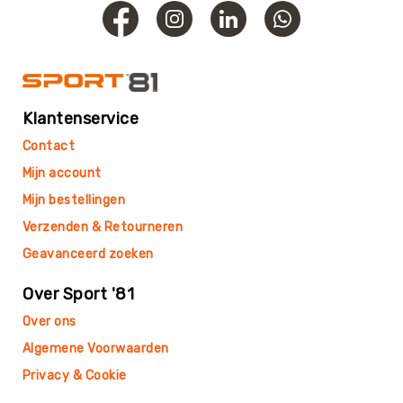
Roundnet
Rugby
Scouting/Outdoor
Slacklinen
Skate
Klantenservice
Sporten
Contact
Speedbadminton
Mijn account
Spikeball
Mijn bestellingen
Squash
Verzenden & Retourneren
Steppen
Geavanceerd zoeken
Tafeltennis
Tafelvoetbal
Over Sport '81
Tchoukbal
Over ons
Tchouks
Algemene Voorwaarden
Tchoukbal
Privacy & Cookie
Ballen