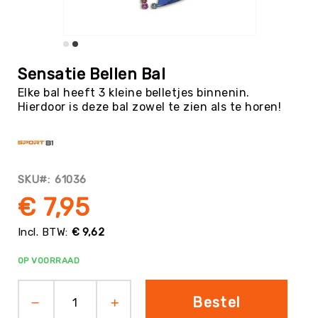
Tag
Atletiek
Badminton
Ga
naar
Basketbal
Sensatie Bellen Bal
het
Beachvolleybal
Elke bal heeft 3 kleine belletjes binnenin.
begin
Hierdoor is deze bal zowel te zien als te horen!
van
Boksen
de
Boogschieten
afbeeldingen-
gallerij
Biljart
/
SKU
61036
Pool
€ 7,95
Cornhole
Cricket
€ 9,62
Curling
OP VOORRAAD
Dans
&
Muziek
Bestel
Darts