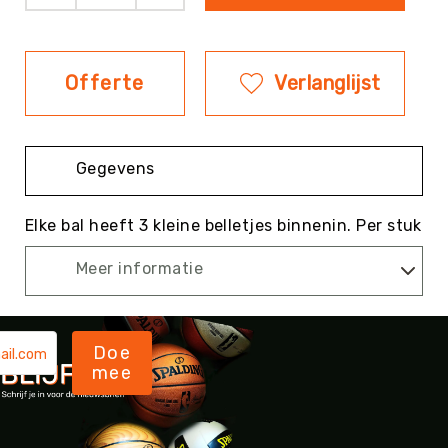
Evenementen
Fitness
Sportvloeren
Offerte
Verlanglijst
Floorball
Frisbee
&
Gegevens
Discgolf
Golf
Elke bal heeft 3 kleine belletjes binnenin. Per stuk
Handbal
Meer informatie
Hockey
Honk-
&
Softbal
Doe
Jeu
mee
de
Boules
KanJam