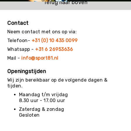
Terug naar boven
Kin-
Ball
&
Contact
Omnikin®
Neem contact met ons op via:
Klimmen
Telefoon-
+31 (0) 10 435 0099
Korfbal
Whatsapp -
+31 6 26953636
Knotshockey
Mail -
info@sport81.nl
Lacrosse
Mountainbiken
Openingstijden
(MTB)
Wij zijn bereikbaar op de volgende dagen &
Oriëntatie
tijden.
Padel
Maandag t/m vrijdag
Pickleball
8.30 uur - 17.00 uur
Pilates
Zaterdag & zondag
Gesloten
Poull
Ball