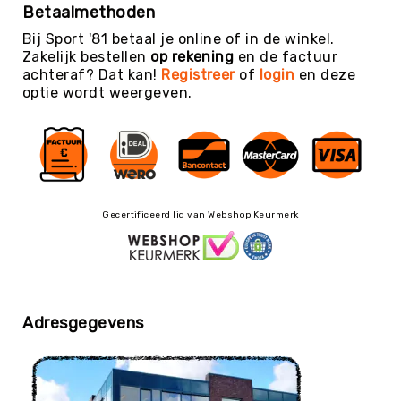
Teambuilding
Betaalmethoden
Tennis
Bij Sport '81 betaal je online of in de winkel.
Zakelijk bestellen
op rekening
en de factuur
Trampolinespringen
achteraf? Dat kan!
Registreer
of
login
en deze
Trefbal
optie wordt weergeven.
Trendsporten
Turnen
/
Gymnastiek
Vechtsport
Gecertificeerd lid van Webshop Keurmerk
&
Zelfverdediging
Voetbal
Volleybal
Waterpolo
Adresgegevens
Yoga
&
Meditatie
Yogamatten