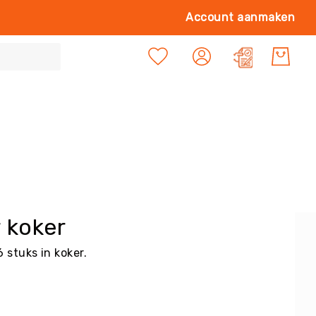
Ga
Account aanmaken
naa
de
Mijn offert
inh
 koker
 stuks in koker.