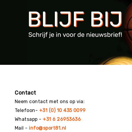
g
M
e
r
k
e
n
Contact
Neem contact met ons op via:
Telefoon-
+31 (0) 10 435 0099
Whatsapp -
+31 6 26953636
Mail -
info@sport81.nl