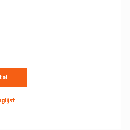
tel
glijst