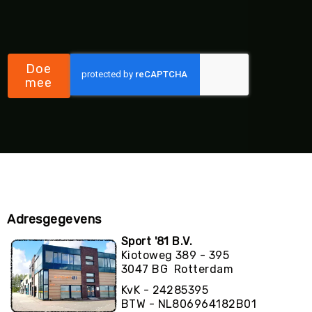
Doe
mee
Adresgegevens
Sport '81 B.V.
Kiotoweg 389 - 395
3047 BG Rotterdam
KvK - 24285395
BTW - NL806964182B01