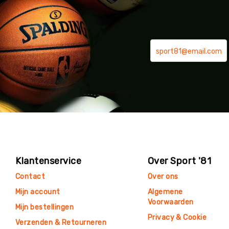
Klantenservice
Over Sport '81
Contact
Over ons
Mijn account
Algemene
Voorwaarden
Mijn bestellingen
Privacy & Cookie
Verzenden & Retourneren