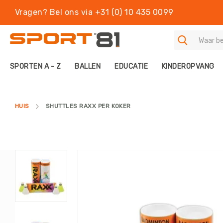
Vragen? Bel ons via +31 (0) 10 435 0099
S
SPORTEN A - Z
BALLEN
EDUCATIE
KINDEROPVANG
P
O
R
T
HUIS
SHUTTLES RAXX PER KOKER
E
N
A
-
Z
Ga
B
naar
A
het
L
einde
L
van
E
de
N
afbeeldingen-