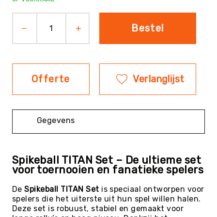
Evenementen
Bestel
Fitness
Sportvloeren
Floorball
Frisbee
&
Offerte
Verlanglijst
Discgolf
Golf
Handbal
Gegevens
Hockey
Honk-
&
Spikeball TITAN Set – De ultieme set
Softbal
voor toernooien en fanatieke spelers
Jeu
de
De
Spikeball TITAN Set
is speciaal ontworpen voor
Boules
spelers die het uiterste uit hun spel willen halen.
Deze set is robuust, stabiel en gemaakt voor
KanJam