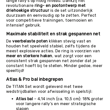
lange rally’s op hoog niveau. Dankzij het
Kin-
revolutionaire
ring- en pootontwerp met
Ball
driehoekige structuur
is de set uitzonderlijk
&
duurzaam én eenvoudig op te zetten. Perfect
Omnikin®
voor competitieve trainingen, toernooien en
intensief gebruik.
Klimmen
Maximale stabiliteit en strak gespannen net
Korfbal
De
veerbelaste poten
klikken stevig vast en
Knotshockey
houden het speelveld stabiel, zelfs tijdens de
Lacrosse
meest explosieve acties. De ring is voorzien van
meer en sterkere haken
, wat zorgt voor een
Mountainbiken
consistent strak gespannen net zonder dat je
(MTB)
constant hoeft bij te stellen. Minder gedoe, meer
Oriëntatie
speeltijd!
Padel
Atlas & Pro bal inbegrepen
Pickleball
De TITAN Set wordt geleverd met twee
Pilates
wedstrijdballen voor afwisseling in spelstijl:
Poull
Atlas bal
– 4,14 inch (ca. 10,5 cm): 18% groter
Ball
voor langere rally’s en meer strategische
slagen