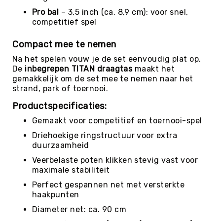
Roundnet
Pro bal
– 3,5 inch (ca. 8,9 cm): voor snel,
Rugby
competitief spel
Scouting/Outdoor
Compact mee te nemen
Slacklinen
Na het spelen vouw je de set eenvoudig plat op.
Skate
De
inbegrepen TITAN draagtas
maakt het
Sporten
gemakkelijk om de set mee te nemen naar het
Speedbadminton
strand, park of toernooi.
Spikeball
Productspecificaties:
Squash
Gemaakt voor competitief en toernooi-spel
Steppen
Driehoekige ringstructuur voor extra
Tafeltennis
duurzaamheid
Tafelvoetbal
Veerbelaste poten klikken stevig vast voor
maximale stabiliteit
Tchoukbal
Tchouks
Perfect gespannen net met versterkte
haakpunten
Tchoukbal
Ballen
Diameter net: ca. 90 cm