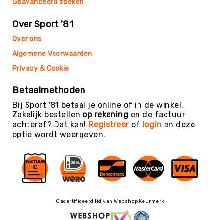
Geavanceerd zoeken
Trefballen
Foamballen
Over Sport '81
Luchtgevulde
Over ons
ballen
Algemene Voorwaarden
Pleinballen
Privacy & Cookie
Speciale
ballen
Betaalmethoden
Skippyballen
Bij Sport '81 betaal je online of in de winkel.
Ballenpakketten
Zakelijk bestellen
op rekening
en de factuur
Sportballen
achteraf? Dat kan!
Registreer
of
login
en deze
-
optie wordt weergeven.
Pakketten
Speelballen
-
Pakketten
Pleinballen
-
Gecertificeerd lid van Webshop Keurmerk
Pakketten