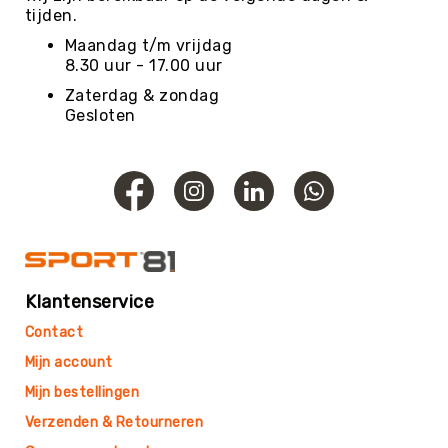
Football
tijden.
Basketballen
Maandag t/m vrijdag
8.30 uur - 17.00 uur
Beachvolleyballen
Zaterdag & zondag
Floorball
Gesloten
Golfballen
Handballen
Hockeyballen
Honkballen
&
Softballen
Korfballen
Klantenservice
Rugbyballen
Contact
Tennisballen
Mijn account
Voetballen
Mijn bestellingen
Volleyballen
Verzenden & Retourneren
Speelballen