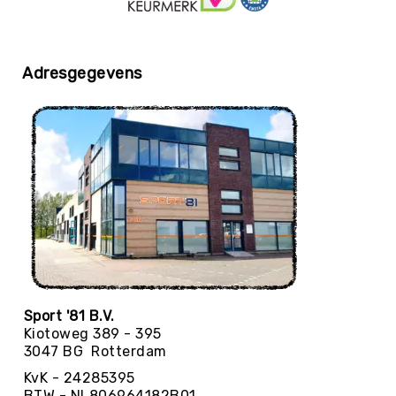
Balaccessoires
Ballentassen
&
netten
Adresgegevens
Ballenpompen
&
Naalden
Ballenwagens
Overig
EDUCATIE
Speelballen
Foamballen
Luchtgevulde
ballen
Pleinballen
Sport '81 B.V.
Kiotoweg 389 - 395
Megaballen
3047 BG Rotterdam
Speciale
KvK - 24285395
ballen
BTW - NL806964182B01