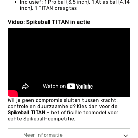
Teambuilding
Inclusief: 1 Pro bal (3,5 inch), 1 Atlas bal (4,14
inch), 1 TITAN draagtas
Tennis
Trampolinespringen
Video: Spikeball TITAN in actie
Trefbal
Trendsporten
Turnen
/
Gymnastiek
Vechtsport
&
Zelfverdediging
Voetbal
Volleybal
Wil je geen compromis sluiten tussen kracht,
controle en duurzaamheid? Kies dan voor de
Waterpolo
Spikeball TITAN
– het officiële topmodel voor
Yoga
échte Spikeball-competitie.
&
Meditatie
Meer informatie
Yogamatten