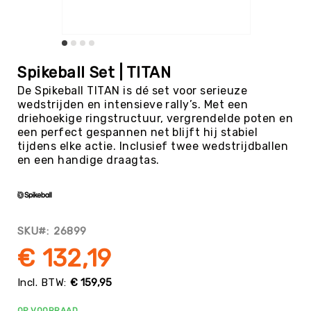
Tag
Atletiek
Badminton
Ga
naar
Basketbal
Spikeball Set | TITAN
het
Beachvolleybal
De Spikeball TITAN is dé set voor serieuze
begin
wedstrijden en intensieve rally’s. Met een
van
Boksen
driehoekige ringstructuur, vergrendelde poten en
de
Boogschieten
een perfect gespannen net blijft hij stabiel
afbeeldingen-
tijdens elke actie. Inclusief twee wedstrijdballen
gallerij
Biljart
en een handige draagtas.
/
Pool
Cornhole
Cricket
SKU
26899
Curling
€ 132,19
Dans
&
€ 159,95
Muziek
Darts
OP VOORRAAD