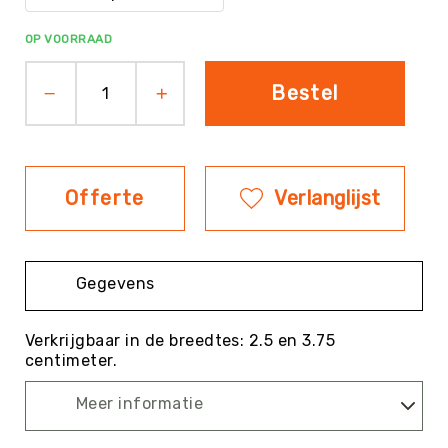
Evenementen
OP VOORRAAD
Fitness
Sportvloeren
Bestel
Floorball
Frisbee
&
Discgolf
Offerte
Verlanglijst
Golf
Handbal
Hockey
Gegevens
Honk-
&
Softbal
Verkrijgbaar in de breedtes: 2.5 en 3.75
centimeter.
Jeu
de
Meer informatie
Boules
KanJam