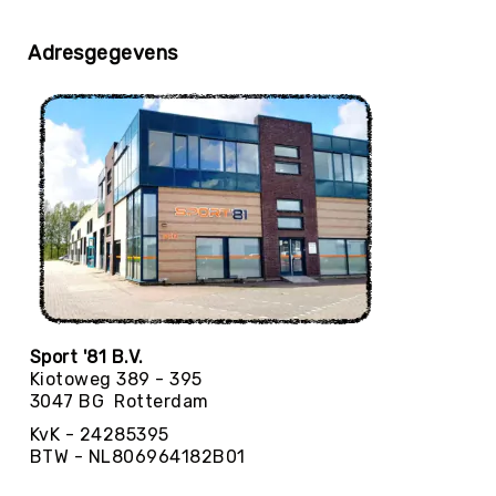
Yoga
Bolsters
Adresgegevens
Yoga
Accessoires
KinderYoga
Meditatiekussens
Yoga
Pakketten
Yogamat
reiniging
Zaalvoetbal
Zaalvoetballen
Sport '81 B.V.
Zeskamp
Kiotoweg 389 - 395
3047 BG Rotterdam
Zwemmen
KvK - 24285395
BALLEN
BTW - NL806964182B01
Sportballen
American