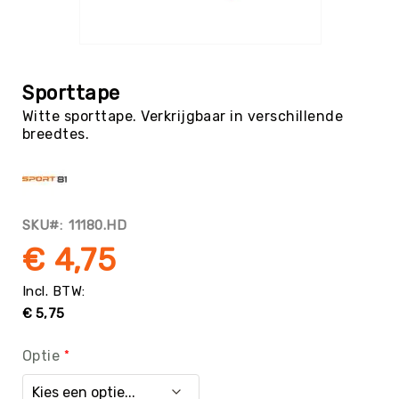
Tag
Atletiek
Ga
Badminton
naar
het
Basketbal
Sporttape
begin
Beachvolleybal
Witte sporttape. Verkrijgbaar in verschillende
van
breedtes.
de
Boksen
afbeeldingen-
Boogschieten
gallerij
Biljart
/
SKU
11180.HD
Pool
€ 4,75
Cornhole
Cricket
Curling
€ 5,75
Dans
&
Optie
Muziek
Darts