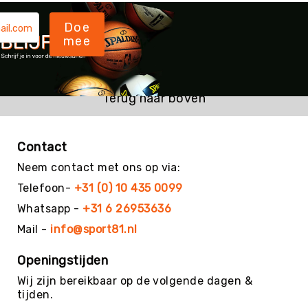
Kin-
Doe
Ball
mee
&
Omnikin®
Klimmen
Korfbal
Terug naar boven
Knotshockey
Lacrosse
Contact
Mountainbiken
Neem contact met ons op via:
(MTB)
Telefoon-
+31 (0) 10 435 0099
Oriëntatie
Whatsapp -
+31 6 26953636
Padel
Mail -
info@sport81.nl
Pickleball
Pilates
Openingstijden
Poull
Wij zijn bereikbaar op de volgende dagen &
Ball
tijden.