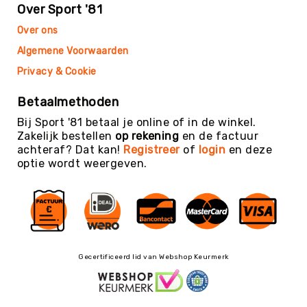
Teambuilding
Over Sport '81
Tennis
Over ons
Trampolinespringen
Algemene Voorwaarden
Trefbal
Privacy & Cookie
Trendsporten
Betaalmethoden
Turnen
/
Bij Sport '81 betaal je online of in de winkel.
Gymnastiek
Zakelijk bestellen
op rekening
en de factuur
achteraf? Dat kan!
Registreer
of
login
en deze
Vechtsport
optie wordt weergeven.
&
Zelfverdediging
Voetbal
Volleybal
Waterpolo
Gecertificeerd lid van Webshop Keurmerk
Yoga
&
Meditatie
Yogamatten