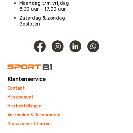
Roundnet
Maandag t/m vrijdag
8.30 uur - 17.00 uur
Rugby
Zaterdag & zondag
Scouting/Outdoor
Gesloten
Slacklinen
Skate
Sporten
Speedbadminton
Spikeball
Squash
Steppen
Klantenservice
Tafeltennis
Contact
Tafelvoetbal
Mijn account
Tchoukbal
Mijn bestellingen
Tchouks
Verzenden & Retourneren
Tchoukbal
Geavanceerd zoeken
Ballen