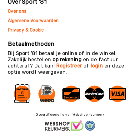
Over Sport '81
Yoga
Over ons
Bolsters
Algemene Voorwaarden
Yoga
Accessoires
Privacy & Cookie
KinderYoga
Betaalmethoden
Meditatiekussens
Bij Sport '81 betaal je online of in de winkel.
Yoga
Zakelijk bestellen
op rekening
en de factuur
Pakketten
achteraf? Dat kan!
Registreer
of
login
en deze
optie wordt weergeven.
Yogamat
reiniging
Zaalvoetbal
Zaalvoetballen
Zeskamp
Zwemmen
Gecertificeerd lid van Webshop Keurmerk
BALLEN
Sportballen
American