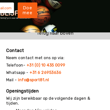
Roundnet
Doe
Rugby
mee
Scouting/Outdoor
Slacklinen
Skate
Terug naar boven
Sporten
Speedbadminton
Spikeball
Contact
Squash
Neem contact met ons op via:
Steppen
Telefoon-
+31 (0) 10 435 0099
Tafeltennis
Whatsapp -
+31 6 26953636
Tafelvoetbal
Mail -
info@sport81.nl
Tchoukbal
Openingstijden
Tchouks
Wij zijn bereikbaar op de volgende dagen &
Tchoukbal
tijden.
Ballen