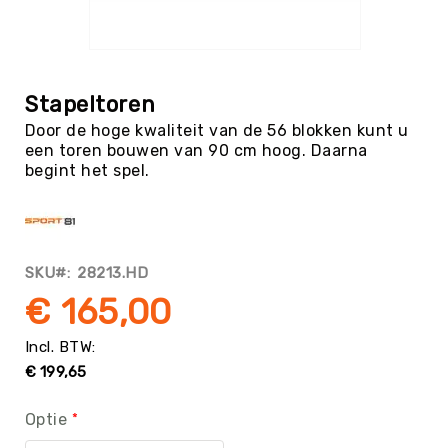
Tag
Atletiek
Ga
Badminton
naar
het
Basketbal
Stapeltoren
begin
Beachvolleybal
Door de hoge kwaliteit van de 56 blokken kunt u
van
een toren bouwen van 90 cm hoog. Daarna
de
Boksen
begint het spel.
afbeeldingen-
Boogschieten
gallerij
Biljart
/
Pool
SKU
28213.HD
Cornhole
€ 165,00
Cricket
Curling
€ 199,65
Dans
&
Muziek
Optie
Darts