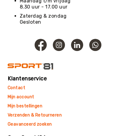
Maandag t/m vrijdag
Teambuilding
8.30 uur - 17.00 uur
Tennis
Zaterdag & zondag
Trampolinespringen
Gesloten
Trefbal
Trendsporten
Turnen
/
Gymnastiek
Vechtsport
&
Klantenservice
Zelfverdediging
Contact
Voetbal
Mijn account
Volleybal
Mijn bestellingen
Waterpolo
Verzenden & Retourneren
Yoga
&
Geavanceerd zoeken
Meditatie
Yogamatten