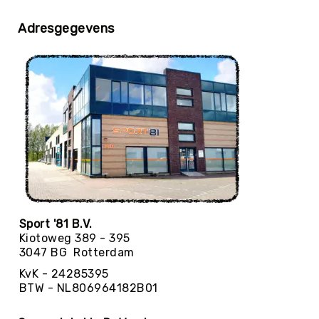
Football
Basketballen
Adresgegevens
Beachvolleyballen
Floorball
Golfballen
Handballen
Hockeyballen
Honkballen
&
Softballen
Korfballen
Sport '81 B.V.
Rugbyballen
Kiotoweg 389 - 395
Tennisballen
3047 BG Rotterdam
Voetballen
KvK - 24285395
BTW - NL806964182B01
Volleyballen
Speelballen