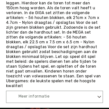
leggen. Hierdoor kan de toren tot meer dan
Kin-
150cm hoog worden. Als de toren valt heeft u
Ball
verloren. In de GIGA set zitten de volgende
&
artikelen: - 56 houten blokken, elk 21cm x 7cm x
Omnikin®
4.7cm - Nylon draagtas / opslagtas Voor de set
Klimmen
zijn grenen blokken gebruikt. Zodoende is de set
lichter dan de hardhout set. In de MEGA set
Korfbal
zitten de volgende artikelen: - 56 houten
Knotshockey
blokken, elk 22.5 cm x 7.5 cm x 6.5 cm - Nylon
draagtas / opslagtas Voor de set zijn hardhout
Lacrosse
blokken gebruikt zodat beschadigingen aan de
Mountainbiken
blokken minimaal blijven. Let op: speel dit spel
(MTB)
met beleid: de spelers dienen ten alle tijden te
staan tijdens het spel, en opletten of de toren
Oriëntatie
niet gaat omvallen. Kinderen horen onder
Padel
toezicht van volwassenen te staan. Een spel van
Ubergames: de leukste spelen met de hoogste
Pickleball
kwaliteit
Pilates
Meer informatie
Poull
Ball