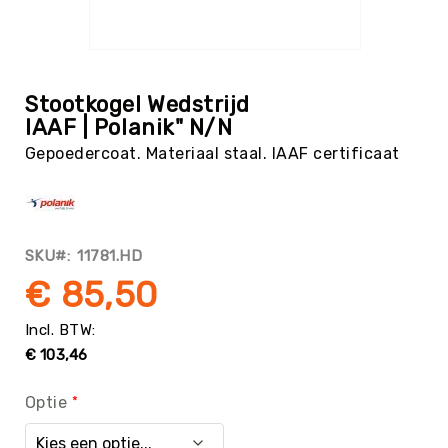
Tag
Atletiek
Ga
Badminton
naar
het
Basketbal
Stootkogel Wedstrijd
begin
IAAF | Polanik" N/N
Beachvolleybal
van
Gepoedercoat. Materiaal staal. IAAF certificaat
de
Boksen
afbeeldingen-
Boogschieten
gallerij
Biljart
/
SKU
11781.HD
Pool
€ 85,50
Cornhole
Cricket
Curling
€ 103,46
Dans
&
Optie
Muziek
Darts