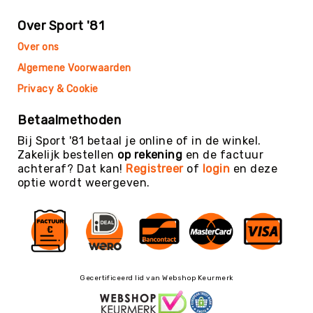
Teambuilding
Tennis
Over Sport '81
Trampolinespringen
Over ons
Trefbal
Algemene Voorwaarden
Trendsporten
Privacy & Cookie
Turnen
Betaalmethoden
/
Gymnastiek
Bij Sport '81 betaal je online of in de winkel.
Zakelijk bestellen
op rekening
en de factuur
Vechtsport
achteraf? Dat kan!
Registreer
of
login
en deze
&
optie wordt weergeven.
Zelfverdediging
Voetbal
Volleybal
Waterpolo
Yoga
Gecertificeerd lid van Webshop Keurmerk
&
Meditatie
Yogamatten