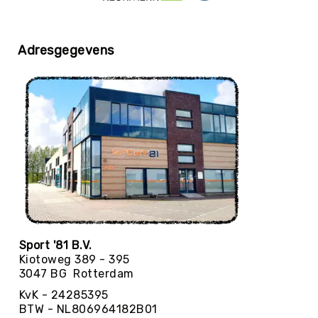
Yoga
Bolsters
Adresgegevens
Yoga
Accessoires
KinderYoga
Meditatiekussens
Yoga
Pakketten
Yogamat
reiniging
Zaalvoetbal
Zaalvoetballen
Zeskamp
Sport '81 B.V.
Kiotoweg 389 - 395
Zwemmen
3047 BG Rotterdam
BALLEN
KvK - 24285395
Sportballen
BTW - NL806964182B01
American