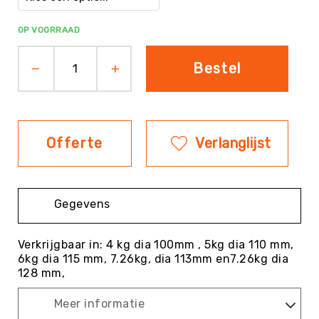
Evenementen
OP VOORRAAD
Fitness
Sportvloeren
Bestel
Floorball
Frisbee
&
Discgolf
Offerte
Verlanglijst
Golf
Handbal
Hockey
Gegevens
Honk-
&
Softbal
Verkrijgbaar in: 4 kg dia 100mm , 5kg dia 110 mm,
6kg dia 115 mm, 7.26kg, dia 113mm en7.26kg dia
Jeu
128 mm,
de
Boules
Meer informatie
KanJam