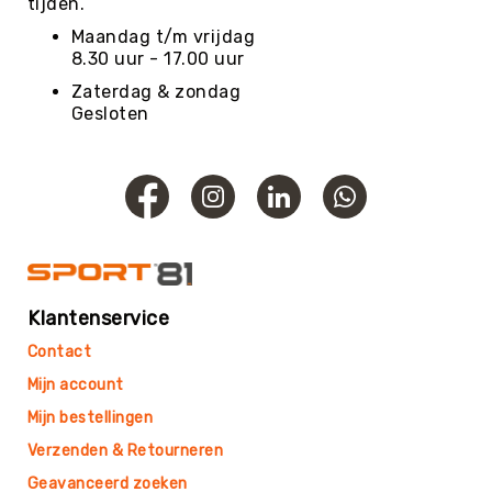
Roundnet
tijden.
Rugby
Maandag t/m vrijdag
8.30 uur - 17.00 uur
Scouting/Outdoor
Zaterdag & zondag
Slacklinen
Gesloten
Skate
Sporten
Speedbadminton
Spikeball
Squash
Steppen
Klantenservice
Tafeltennis
Contact
Tafelvoetbal
Mijn account
Tchoukbal
Tchouks
Mijn bestellingen
Tchoukbal
Verzenden & Retourneren
Ballen
Geavanceerd zoeken