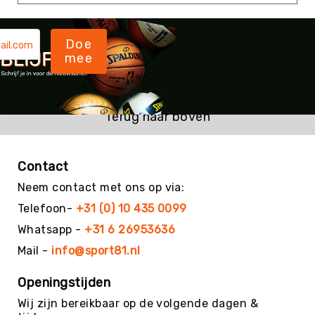
Kin-
Ball
&
Doe
Omnikin®
mee
Klimmen
Korfbal
Terug naar boven
Knotshockey
Lacrosse
Mountainbiken
Contact
(MTB)
Neem contact met ons op via:
Oriëntatie
Telefoon-
+31 (0) 10 435 0099
Padel
Whatsapp -
+31 6 26953636
Pickleball
Mail -
info@sport81.nl
Pilates
Openingstijden
Poull
Ball
Wij zijn bereikbaar op de volgende dagen &