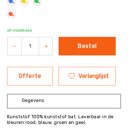
Evenementen
Fitness
Sportvloeren
Floorball
OP VOORRAAD
Frisbee
&
Bestel
Discgolf
Golf
Handbal
Offerte
Verlanglijst
Hockey
Honk-
&
Softbal
Gegevens
Jeu
de
Kunststof 100% kunststof bat. Leverbaar in de
Boules
kleuren rood, blauw, groen en geel.
KanJam