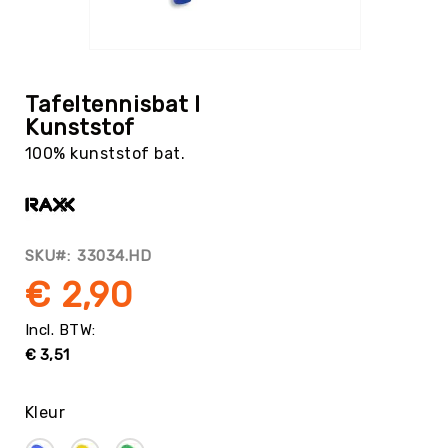
Tag
Atletiek
Ga
Badminton
naar
het
Basketbal
Tafeltennisbat I
begin
Kunststof
Beachvolleybal
van
100% kunststof bat.
de
Boksen
afbeeldingen-
Boogschieten
gallerij
Biljart
/
SKU
33034.HD
Pool
€ 2,90
Cornhole
Cricket
Curling
€ 3,51
Dans
&
Kleur
Muziek
Darts