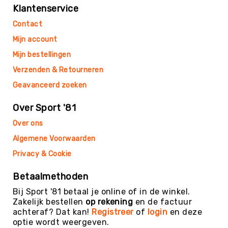
Klantenservice
Yoga
Bolsters
Contact
Yoga
Mijn account
Accessoires
Mijn bestellingen
KinderYoga
Verzenden & Retourneren
Meditatiekussens
Geavanceerd zoeken
Yoga
Pakketten
Over Sport '81
Yogamat
Over ons
reiniging
Algemene Voorwaarden
Zaalvoetbal
Privacy & Cookie
Zaalvoetballen
Zeskamp
Betaalmethoden
Zwemmen
Bij Sport '81 betaal je online of in de winkel.
Zakelijk bestellen
op rekening
en de factuur
BALLEN
achteraf? Dat kan!
Registreer
of
login
en deze
Sportballen
optie wordt weergeven.
American