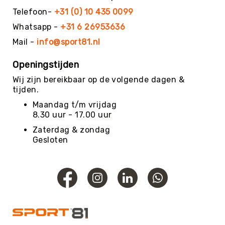
Teambuilding
Telefoon-
+31 (0) 10 435 0099
Tennis
Whatsapp -
+31 6 26953636
Trampolinespringen
Mail -
info@sport81.nl
Trefbal
Trendsporten
Openingstijden
Turnen
Wij zijn bereikbaar op de volgende dagen &
/
tijden.
Gymnastiek
Maandag t/m vrijdag
Vechtsport
8.30 uur - 17.00 uur
&
Zaterdag & zondag
Zelfverdediging
Gesloten
Voetbal
Volleybal
Waterpolo
Yoga
&
Meditatie
Yogamatten