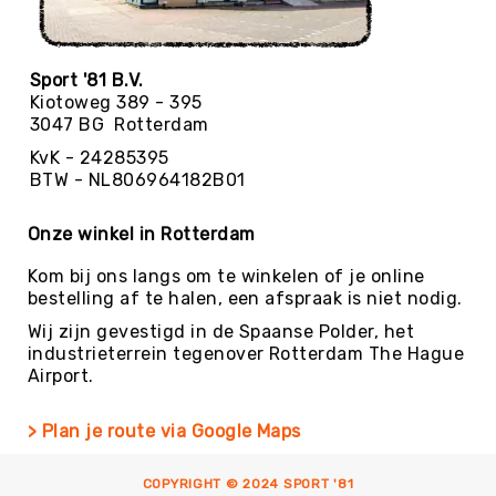
Trefballen
Foamballen
Luchtgevulde
Sport '81 B.V.
ballen
Kiotoweg 389 - 395
3047 BG Rotterdam
Pleinballen
KvK - 24285395
Speciale
BTW - NL806964182B01
ballen
Skippyballen
Onze winkel in Rotterdam
Ballenpakketten
Kom bij ons langs om te winkelen of je online
Sportballen
bestelling af te halen, een afspraak is niet nodig.
-
Pakketten
Wij zijn gevestigd in de Spaanse Polder, het
industrieterrein tegenover Rotterdam The Hague
Speelballen
Airport.
-
Pakketten
> Plan je route via Google Maps
Pleinballen
-
Pakketten
COPYRIGHT © 2024 SPORT '81