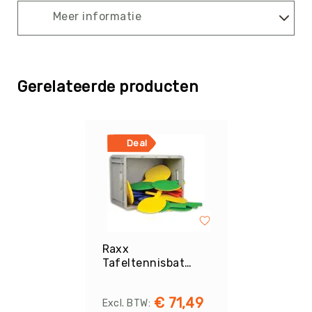
Kin-
Meer informatie
Ball
&
Omnikin®
Klimmen
Gerelateerde producten
Korfbal
Knotshockey
Lacrosse
Deal
Mountainbiken
(MTB)
Oriëntatie
Padel
Pickleball
Raxx
Pilates
Tafeltennisbat
Kunststof Set
Poull
Ball
€ 71,49