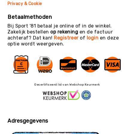
Teambuilding
Privacy & Cookie
Tennis
Betaalmethoden
Trampolinespringen
Bij Sport '81 betaal je online of in de winkel.
Trefbal
Zakelijk bestellen
op rekening
en de factuur
Trendsporten
achteraf? Dat kan!
Registreer
of
login
en deze
optie wordt weergeven.
Turnen
/
Gymnastiek
Vechtsport
&
Zelfverdediging
Gecertificeerd lid van Webshop Keurmerk
Voetbal
Volleybal
Waterpolo
Yoga
Adresgegevens
&
Meditatie
Yogamatten