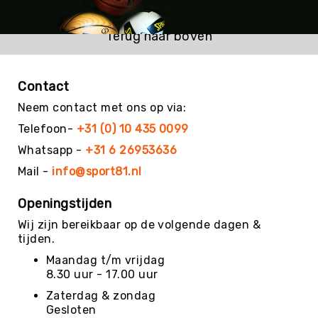
Kin-
Ball
Terug naar boven
&
Omnikin®
Klimmen
Contact
Korfbal
Neem contact met ons op via:
Knotshockey
Telefoon-
+31 (0) 10 435 0099
Lacrosse
Whatsapp -
+31 6 26953636
Mountainbiken
Mail -
info@sport81.nl
(MTB)
Oriëntatie
Openingstijden
Padel
Wij zijn bereikbaar op de volgende dagen &
tijden.
Pickleball
Maandag t/m vrijdag
Pilates
8.30 uur - 17.00 uur
Poull
Zaterdag & zondag
Ball
Gesloten