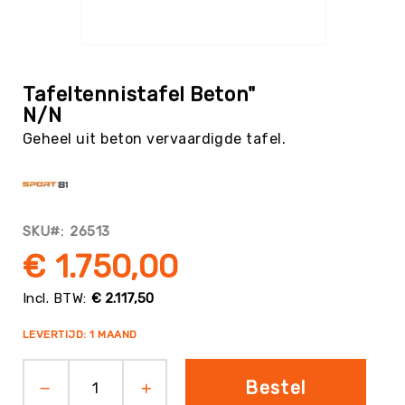
Tag
Atletiek
Ga
Badminton
naar
het
Basketbal
Tafeltennistafel Beton"
begin
N/N
Beachvolleybal
van
Geheel uit beton vervaardigde tafel.
de
Boksen
afbeeldingen-
Boogschieten
gallerij
Biljart
/
SKU
26513
Pool
€ 1.750,00
Cornhole
Cricket
€ 2.117,50
Curling
LEVERTIJD: 1 MAAND
Dans
&
Muziek
Bestel
Darts