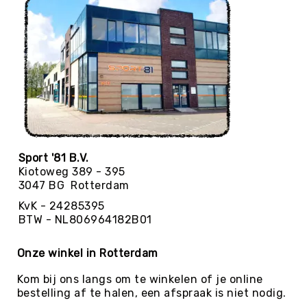
Yoga
Bolsters
Yoga
Accessoires
KinderYoga
Meditatiekussens
Yoga
Pakketten
Sport '81 B.V.
Yogamat
Kiotoweg 389 - 395
reiniging
3047 BG Rotterdam
Zaalvoetbal
KvK - 24285395
Zaalvoetballen
BTW - NL806964182B01
Zeskamp
Zwemmen
Onze winkel in Rotterdam
BALLEN
Kom bij ons langs om te winkelen of je online
Sportballen
bestelling af te halen, een afspraak is niet nodig.
American