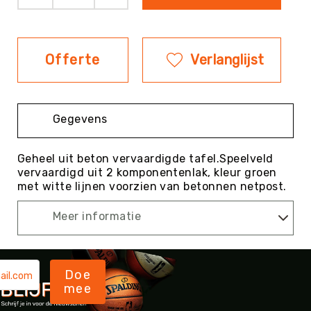
Evenementen
Fitness
Sportvloeren
Offerte
Verlanglijst
Floorball
Frisbee
&
Gegevens
Discgolf
Golf
Geheel uit beton vervaardigde tafel.Speelveld
Handbal
vervaardigd uit 2 komponentenlak, kleur groen
met witte lijnen voorzien van betonnen netpost.
Hockey
Honk-
Meer informatie
&
Softbal
Jeu
de
Doe
Boules
mee
KanJam