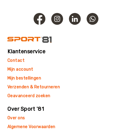
Roundnet
Rugby
Scouting/Outdoor
Slacklinen
Skate
Sporten
Speedbadminton
Klantenservice
Spikeball
Contact
Squash
Mijn account
Steppen
Mijn bestellingen
Tafeltennis
Verzenden & Retourneren
Tafelvoetbal
Geavanceerd zoeken
Tchoukbal
Over Sport '81
Tchouks
Over ons
Tchoukbal
Ballen
Algemene Voorwaarden