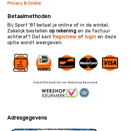
Privacy & Cookie
Yoga
Bolsters
Betaalmethoden
Yoga
Bij Sport '81 betaal je online of in de winkel.
Accessoires
Zakelijk bestellen
op rekening
en de factuur
achteraf? Dat kan!
Registreer
of
login
en deze
KinderYoga
optie wordt weergeven.
Meditatiekussens
Yoga
Pakketten
Yogamat
reiniging
Gecertificeerd lid van Webshop Keurmerk
Zaalvoetbal
Zaalvoetballen
Zeskamp
Zwemmen
BALLEN
Adresgegevens
Sportballen
American