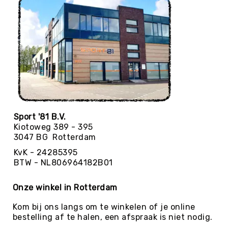
Football
Basketballen
Beachvolleyballen
Floorball
Golfballen
Handballen
Hockeyballen
Honkballen
Sport '81 B.V.
&
Kiotoweg 389 - 395
Softballen
3047 BG Rotterdam
Korfballen
KvK - 24285395
Rugbyballen
BTW - NL806964182B01
Tennisballen
Onze winkel in Rotterdam
Voetballen
Kom bij ons langs om te winkelen of je online
Volleyballen
bestelling af te halen, een afspraak is niet nodig.
Speelballen