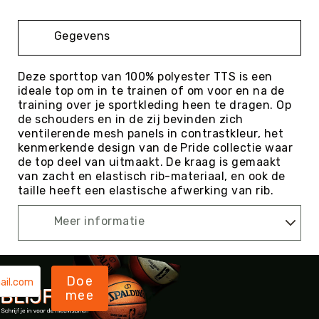
Kin-
Ball
Gegevens
&
Omnikin®
Deze sporttop van 100% polyester TTS is een
Klimmen
ideale top om in te trainen of om voor en na de
Korfbal
training over je sportkleding heen te dragen. Op
de schouders en in de zij bevinden zich
Knotshockey
ventilerende mesh panels in contrastkleur, het
Lacrosse
kenmerkende design van de Pride collectie waar
de top deel van uitmaakt. De kraag is gemaakt
Mountainbiken
van zacht en elastisch rib-materiaal, en ook de
(MTB)
taille heeft een elastische afwerking van rib.
Oriëntatie
Meer informatie
Padel
Pickleball
Pilates
Doe
Poull
mee
Ball