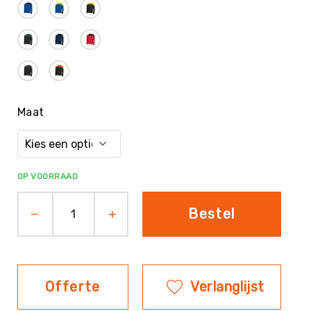
Evenementen
Fitness
Sportvloeren
Floorball
Frisbee
&
Maat
Discgolf
Golf
Handbal
OP VOORRAAD
Hockey
Honk-
Bestel
&
Softbal
Jeu
de
Boules
Offerte
Verlanglijst
KanJam