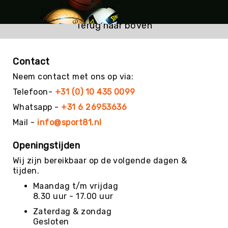
Roundnet
Rugby
Terug naar boven
Scouting/Outdoor
Slacklinen
Contact
Skate
Sporten
Neem contact met ons op via:
Speedbadminton
Telefoon-
+31 (0) 10 435 0099
Spikeball
Whatsapp -
+31 6 26953636
Squash
Mail -
info@sport81.nl
Steppen
Openingstijden
Tafeltennis
Wij zijn bereikbaar op de volgende dagen &
Tafelvoetbal
tijden.
Tchoukbal
Maandag t/m vrijdag
Tchouks
8.30 uur - 17.00 uur
Tchoukbal
Zaterdag & zondag
Ballen
Gesloten