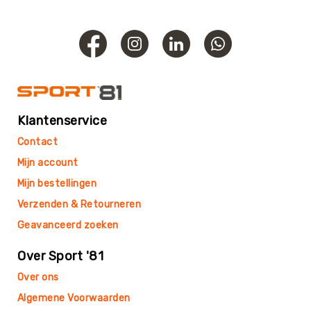
Teambuilding
Tennis
Trampolinespringen
Trefbal
Trendsporten
Turnen
Klantenservice
/
Gymnastiek
Contact
Vechtsport
Mijn account
&
Zelfverdediging
Mijn bestellingen
Voetbal
Verzenden & Retourneren
Volleybal
Geavanceerd zoeken
Waterpolo
Over Sport '81
Yoga
Over ons
&
Meditatie
Algemene Voorwaarden
Yogamatten