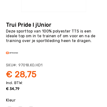
Tag
Atletiek
Ga
Badminton
naar
het
Basketbal
Trui Pride I jUnior
begin
Beachvolleybal
Deze sporttop van 100% polyester TTS is een
van
ideale top om in te trainen of om voor en na de
de
Boksen
training over je sportkleding heen te dragen.
afbeeldingen-
Boogschieten
gallerij
Biljart
/
Pool
SKU
97018.KO.HD1
Cornhole
€ 28,75
Cricket
Curling
€ 34,79
Dans
&
Muziek
Kleur
Darts