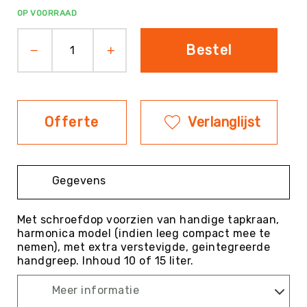
OP VOORRAAD
Evenementen
Fitness
Bestel
Sportvloeren
Floorball
Frisbee
&
Offerte
Verlanglijst
Discgolf
Golf
Handbal
Gegevens
Hockey
Honk-
&
Met schroefdop voorzien van handige tapkraan,
Softbal
harmonica model (indien leeg compact mee te
nemen), met extra verstevigde, geintegreerde
Jeu
handgreep. Inhoud 10 of 15 liter.
de
Boules
Meer informatie
KanJam