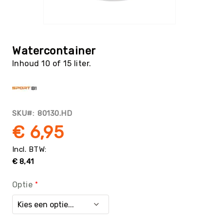
Tag
Atletiek
Ga
Badminton
naar
het
Basketbal
Watercontainer
begin
Beachvolleybal
Inhoud 10 of 15 liter.
van
de
Boksen
afbeeldingen-
Boogschieten
gallerij
Biljart
SKU
80130.HD
/
Pool
€ 6,95
Cornhole
Cricket
€ 8,41
Curling
Dans
Optie
&
Muziek
Darts