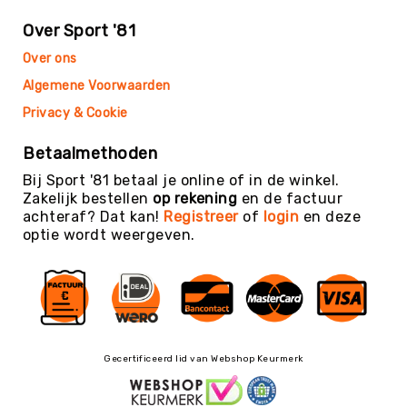
Teambuilding
Over Sport '81
Tennis
Trampolinespringen
Over ons
Trefbal
Algemene Voorwaarden
Trendsporten
Privacy & Cookie
Turnen
Betaalmethoden
/
Gymnastiek
Bij Sport '81 betaal je online of in de winkel.
Zakelijk bestellen
op rekening
en de factuur
Vechtsport
achteraf? Dat kan!
Registreer
of
login
en deze
&
optie wordt weergeven.
Zelfverdediging
Voetbal
Volleybal
Waterpolo
Yoga
Gecertificeerd lid van Webshop Keurmerk
&
Meditatie
Yogamatten