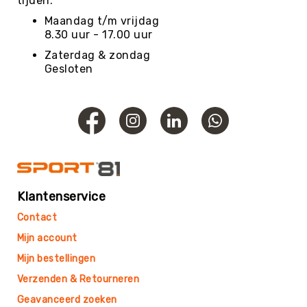
tijden.
Roundnet
Maandag t/m vrijdag
Rugby
8.30 uur - 17.00 uur
Scouting/Outdoor
Zaterdag & zondag
Slacklinen
Gesloten
Skate
Sporten
Speedbadminton
Spikeball
Squash
Steppen
Klantenservice
Tafeltennis
Contact
Tafelvoetbal
Mijn account
Tchoukbal
Tchouks
Mijn bestellingen
Tchoukbal
Verzenden & Retourneren
Ballen
Geavanceerd zoeken