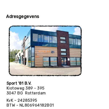
Yoga
Bolsters
Adresgegevens
Yoga
Accessoires
KinderYoga
Meditatiekussens
Yoga
Pakketten
Yogamat
reiniging
Zaalvoetbal
Zaalvoetballen
Zeskamp
Sport '81 B.V.
Kiotoweg 389 - 395
Zwemmen
3047 BG Rotterdam
BALLEN
KvK - 24285395
Sportballen
BTW - NL806964182B01
American