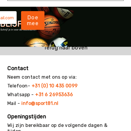
Kin-
Ball
Doe
&
mee
Omnikin®
Klimmen
Korfbal
Terug naar boven
Knotshockey
Lacrosse
Mountainbiken
Contact
(MTB)
Neem contact met ons op via:
Oriëntatie
Telefoon-
+31 (0) 10 435 0099
Padel
Whatsapp -
+31 6 26953636
Pickleball
Mail -
info@sport81.nl
Pilates
Openingstijden
Poull
Ball
Wij zijn bereikbaar op de volgende dagen &