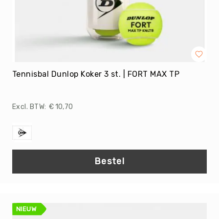
Balans
Weerstand
Matten
Accessoires
Kracht
Tennisbal Dunlop Koker 3 st. | FORT MAX TP
Therapie
&
Revalidatie
€ 10,70
Smartwatch
/
Wearables
Verzorging
Bestel
Sportbraces
Sporttape
TRAINING
Markering
NIEUW