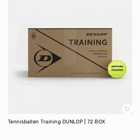
Krachttraining
Dumbbells
&
toebehoren
Halters
&
Halterstangen
Kettle
,Wall,
Slam,
etc.
Coördinatie
|
Snelheid
Ladders,
Hoepels,
Hordes
Reactievermogen
Tennisballen Training DUNLOP | 72 BOX
Rebounders
&