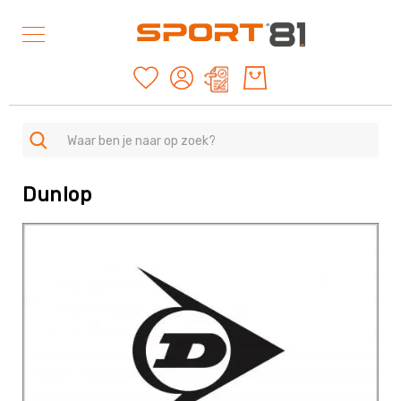
Mijn offertes
Dunlop
SPORTEN
A
-
Z
Duurzame
producten
American
Football
&
Rugby
Archery