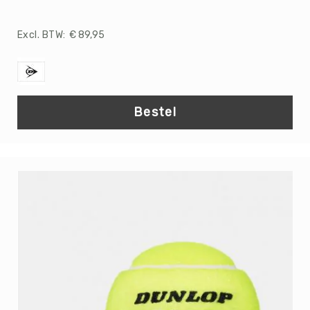
Football
Basketballen
€ 89,95
Beachvolleyballen
Floorball
Golfballen
Handballen
Bestel
Hockeyballen
Honkballen
&
Softballen
Korfballen
Rugbyballen
Tennisballen
Voetballen
Volleyballen
Speelballen