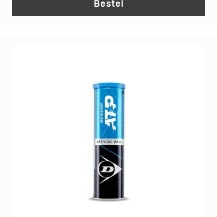
Bestel
SCHOOLKAMP
Navigatie
Koningsspelen
Thema's
Visuele
beperking
KINDEROPVANG
Binnen
spelen
Rollen
&
Rijden
Speeltafels
Tafeltennis
Voetbaltafels
Airhockey
Pool-
&