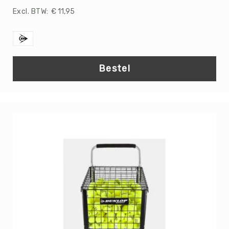
Roundnet
€ 11,95
Rugby
Scouting/Outdoor
Slacklinen
Skate
Bestel
Sporten
Speedbadminton
Spikeball
Squash
Steppen
Tafeltennis
Tafelvoetbal
Tchoukbal
Tchouks
Tchoukbal
Ballen