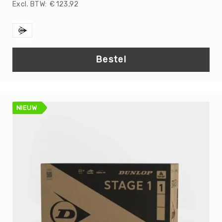
Tchouks
€ 123,92
Conditie
Weerstand
Balans
Bestel
Digitaal/Meetapparatuur
Voor
de
trainer
NIEUW
Merken