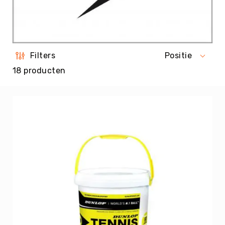
Tag
Atletiek
Badminton
Basketbal
Filters
Positie
Beachvolleybal
18
producten
Boksen
Boogschieten
Biljart
/
Pool
Cornhole
Cricket
Curling
Dans
&
Muziek
Darts