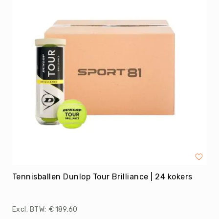
Overige
Turnmatten
Valmatten
Vloerbescherming
Overig
Schoolplein/speelplein
Veld
Doelen
Kantoor
/
Docentenkamer
Meubilair
Speellokaal
Tennisballen Dunlop Tour Brilliance | 24 kokers
Overig
GEZONDHEID
€ 189,60
Oefenmateriaal