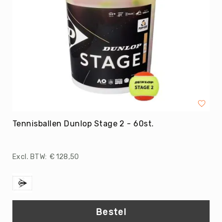
Coördinatie
Bewegend
leren
Organiseren
Afbakenmateriaal
Pionnen
Hoepels
&
Stokken
Partijlinten
Tennisballen Dunlop Stage 2 - 60st.
Pittenzakjes
Springtouwen
€ 128,50
Markeerstrips
Turnblokken-
&
Knotsen
Bestel
Kruiptunnels