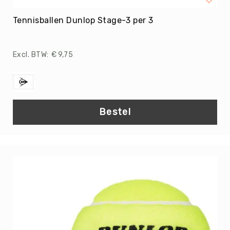
Sportpakketten
Tennisballen Dunlop Stage-3 per 3
Sportpakketten
Voordeelpakketten
MRT
€ 9,75
Fijne
motoriek
Voelen
&
aanraken
Bestel
Coördineren
Overig
Grove
motoriek
Balanceren
Balvaardigheid
Overig
Beweeg
Wijs