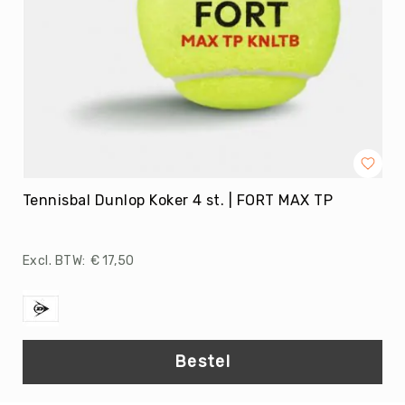
Trefballen
Foamballen
Luchtgevulde
ballen
Pleinballen
Speciale
ballen
Skippyballen
Tennisbal Dunlop Koker 4 st. | FORT MAX TP
Ballenpakketten
Sportballen
-
€ 17,50
Pakketten
Speelballen
-
Pakketten
Pleinballen
Bestel
-
Pakketten