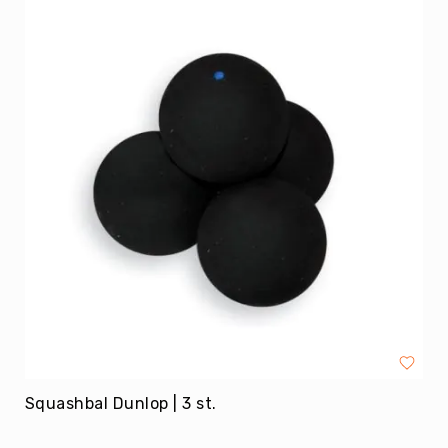
Kin-
Ball
&
Omnikin®
Klimmen
Korfbal
Knotshockey
Lacrosse
Mountainbiken
(MTB)
Oriëntatie
Padel
Pickleball
Pilates
Poull
Squashbal Dunlop | 3 st.
Ball