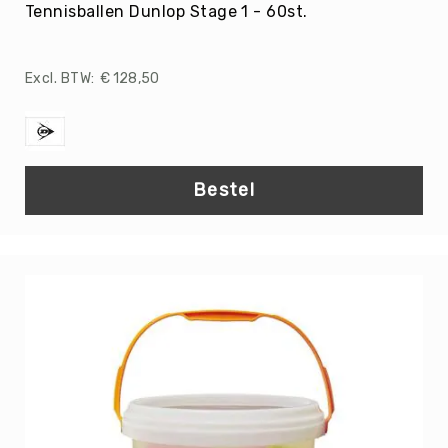
Tennisballen Dunlop Stage 1 - 60st.
Skippyballen
Leerlijnen
Gooien
€ 128,50
&
Vangen
Springen
Mikken
Bestel
Samenwerken
Balanceren
Circus
&
Jongleren
Rijden
Zwaaien
Muziek
&
Bewegen