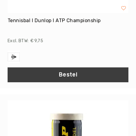
Biljarttafel
Bouwen
&
Tennisbal I Dunlop I ATP Championship
Auto's
Gezelschapsspelen
&
€ 9,75
Puzzelen
Huis-
&
Poppenhoek
Bestel
Mikken
Overig
Buitenspelen
Rollen
&
Rijden
Zand
&
Water