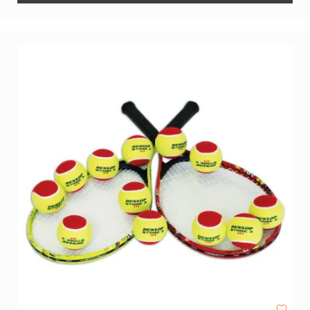
Diversen
Voor
de
docent
Gehoorbescherming
Stopwatches
Zandlopers
De
Beweegpot
Fluitjes
&
toebehoren
Drinkflessen
&
Bidons
Tassen
EHBO
Literatuur