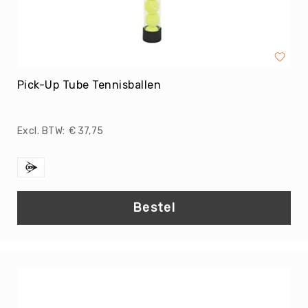
Kratten
&
Kisten
Ballennetten
Pick-Up Tube Tennisballen
Materiaalwagens
Manden
Tassen
€ 37,75
Kasten
Gymzaal
Inrichting
AirTrack
Bestel
Toestellen
Matten
&
wagens
Judomatten
Mattenwagens