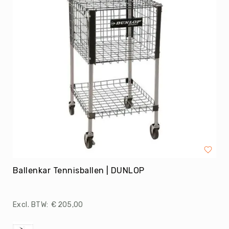
&
Rijden
Speeltafels
Knikkeren
Overig
Circus
Jongleren
Diabolo's
Chinese
Borden
Devilsticks
&
Flowersticks
Ballenkar Tennisballen | DUNLOP
Eenwielers
Circus
€ 205,00
Fun
Circus