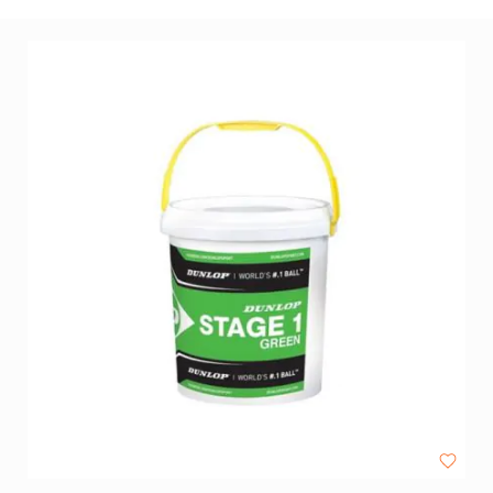
Balaccessoires
Ballentassen
&
netten
Ballenpompen
&
Naalden
Ballenwagens
Overig
EDUCATIE
Speelballen
Foamballen
Luchtgevulde
ballen
Pleinballen
Megaballen
Speciale
ballen