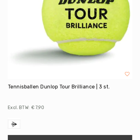
Budget
Beweeg
Wijs
Basis
Beweeg
Wijs
Keuze
Beweeg
Wijs
Beweeg
Wijs
Advanced
Tennisballen Dunlop Tour Brilliance | 3 st.
Energizers
Beweeg
Wijs-
€ 7,90
Uitjes
Energizers
-
Materiaal
Kieshoek