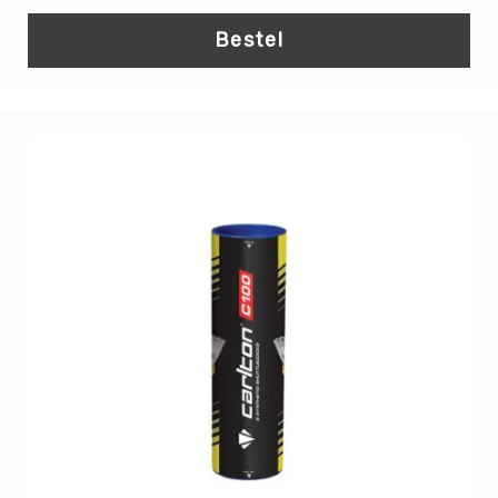
Treinen
Bestel
Speelmatten
Rijdend
speelgoed
Skelters
Steps
Loopfietsen
Driewielers
Overige
karren
Skateboards
Skeelers
en
Rolschaatsen
Valbescherming
Spellen
Bordspellen