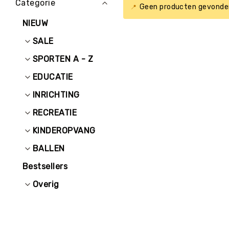
Categorie
E
Geen producten gevonden
D
NIEUW
U
C
SALE
A
T
SPORTEN A - Z
I
E
EDUCATIE
K
INRICHTING
I
N
RECREATIE
D
KINDEROPVANG
E
R
BALLEN
O
P
Bestsellers
V
A
Overig
N
G
R