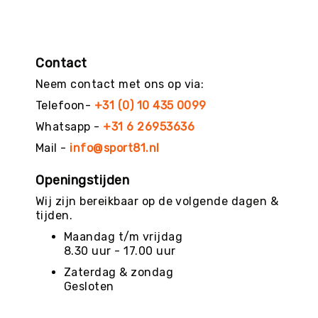
g
M
e
r
Contact
k
Neem contact met ons op via:
e
n
Telefoon-
+31 (0) 10 435 0099
Whatsapp -
+31 6 26953636
Mail -
info@sport81.nl
Openingstijden
Wij zijn bereikbaar op de volgende dagen &
tijden.
Maandag t/m vrijdag
8.30 uur - 17.00 uur
Zaterdag & zondag
Gesloten