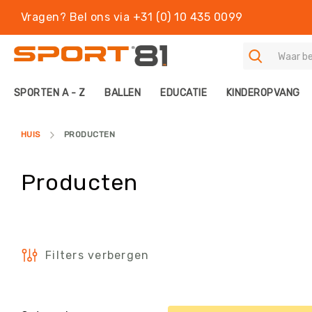
Vragen? Bel ons via +31 (0) 10 435 0099
S
SPORTEN A - Z
BALLEN
EDUCATIE
KINDEROPVANG
P
O
R
HUIS
PRODUCTEN
T
E
N
Producten
A
-
Z
B
A
Filters verbergen
L
L
E
N
Filters