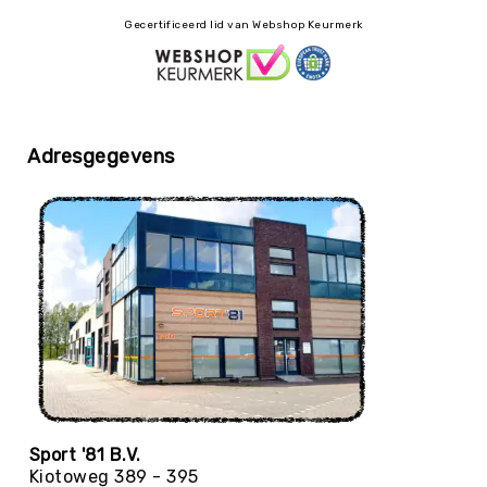
Roundnet
Gecertificeerd lid van Webshop Keurmerk
Rugby
Scouting/Outdoor
Slacklinen
Skate
Sporten
Adresgegevens
Speedbadminton
Spikeball
Squash
Steppen
Tafeltennis
Tafelvoetbal
Tchoukbal
Tchouks
Tchoukbal
Sport '81 B.V.
Ballen
Kiotoweg 389 - 395