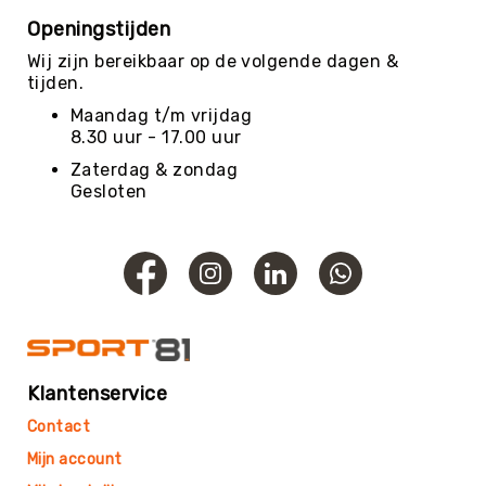
Openingstijden
Evenementen
Wij zijn bereikbaar op de volgende dagen &
Fitness
tijden.
Sportvloeren
Maandag t/m vrijdag
Floorball
8.30 uur - 17.00 uur
Frisbee
Zaterdag & zondag
&
Gesloten
Discgolf
Golf
Handbal
Hockey
Honk-
&
Softbal
Klantenservice
Jeu
de
Contact
Boules
Mijn account
KanJam