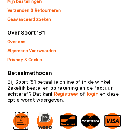
Mijn bestellingen
Kin-
Verzenden & Retourneren
Ball
&
Geavanceerd zoeken
Omnikin®
Over Sport '81
Klimmen
Korfbal
Over ons
Knotshockey
Algemene Voorwaarden
Lacrosse
Privacy & Cookie
Mountainbiken
Betaalmethoden
(MTB)
Bij Sport '81 betaal je online of in de winkel.
Oriëntatie
Zakelijk bestellen
op rekening
en de factuur
Padel
achteraf? Dat kan!
Registreer
of
login
en deze
optie wordt weergeven.
Pickleball
Pilates
Poull
Ball