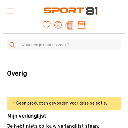
Mijn offertes
SPORTEN
A
Overig
-
Z
Duurzame
producten
American
Geen producten gevonden voor deze selectie.
Football
&
Mijn verlanglijst
Rugby
Archery
Je hebt niets op jouw verlanglijst staan.